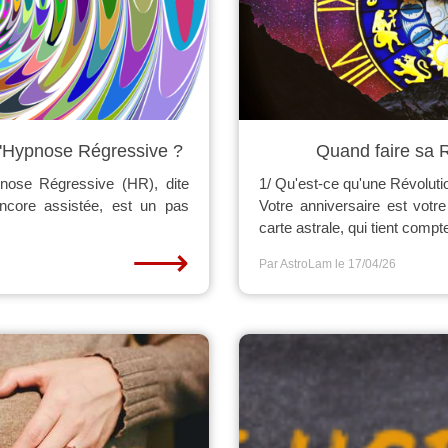
t l'Hypnose Régressive ?
Quand faire sa R
pnose Régressive (HR), dite
1/ Qu'est-ce qu'une Révoluti
encore assistée, est un pas
Votre anniversaire est votr
carte astrale, qui tient compt
⟶
Par AstroLam
le 17/04/26