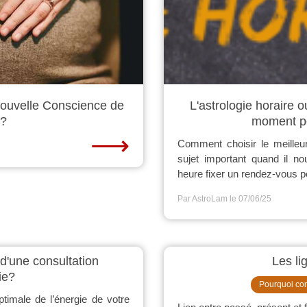
 Nouvelle Conscience de
L'astrologie horaire 
"?
moment p
⟶
Comment choisir le meille
sujet important quand il n
heure fixer un rendez-vous po
Par AstroLam
le 07/06/25
d'une consultation
Les li
ie?
Pourquoi con
ptimale de l’énergie de votre