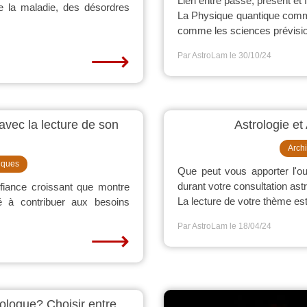
Lien entre passé, présent et f
de la maladie, des désordres
La Physique quantique comm
comme les sciences prévision
⟶
Par AstroLam
le 30/10/24
avec la lecture de son
Astrologie et
Arch
iques
Que peut vous apporter l'o
durant votre consultation ast
fiance croissant que montre
La lecture de votre thème est
é à contribuer aux besoins
Par AstroLam
le 18/04/24
⟶
ologue? Choisir entre