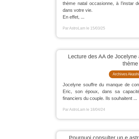
thème natal occasionne, à l’instar 
dans votre vie.
En effet, ...
Par AstroLam
le 15/03/25
Lecture des AA de Jocelyne 
thème
Archives Akash
Jocelyne souffre du manque de con
Eric, son époux, dans sa capacit
financiers du couple. Ils souhaitent ...
Par AstroLam
le 18/04/24
Pourquoi consulter un.e astr