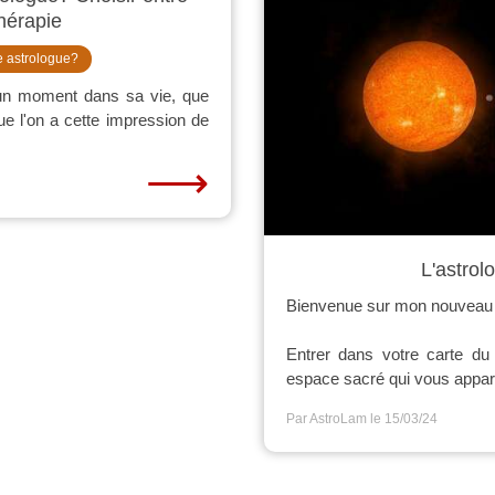
thérapie
e astrologue?
 un moment dans sa vie, que
e l'on a cette impression de
⟶
L'astrol
Bienvenue sur mon nouveau 
Entrer dans votre carte du 
espace sacré qui vous appartie
Par AstroLam
le 15/03/24