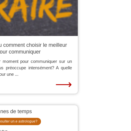
ou comment choisir le meilleur
our communiquer
ur moment pour communiquer sur un
ous préoccupe intensément? A quelle
ur une ...
⟶
gnes de temps
sulter un.e astrologue?