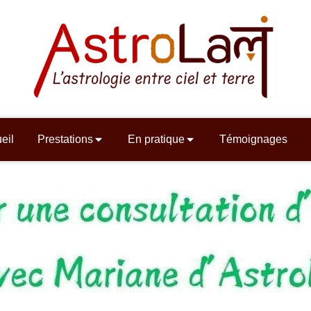
eil
Prestations
En pratique
Témoignages